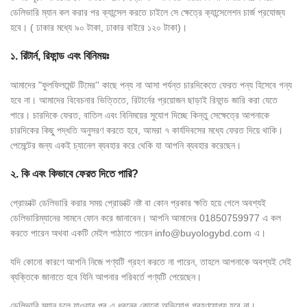
ডেলিভারি ম্যান কল করার পর ক্যান্সেল করতে চাইলে সে ক্ষেত্রে ক্যান্সেলেশন চার্জ প্রযোজ্য
হবে। ( ঢাকার মধ্যে ৯০ টাকা, ঢাকার বাইরে ১২০ টাকা)।
১. রিটার্ন, রিফান্ড এবং বিনিময়ঃ
আমাদের "ফুলফিলমেন্ট টিমের'' কাছে পন্য না আসা পর্যন্ত চারদিকেতে ফেরত পন্য হিসেবে গন্য
হবে না। আমাদের বিবেচনার ভিত্তিতে, রিটার্নের প্রয়োজন ছাড়াই রিফান্ড জারি করা যেতে
পারে। চারদিকে ফেরত, বাতিল এবং বিনিময়ের সুযোগ দিচ্ছে কিন্তু সেক্ষেত্রে আপনাকে
চারদিকের কিছু পদ্ধতি অনুসরণ করতে হবে, আমরা ৭ কার্যদিবসের মধ্যে ফেরত দিয়ে থাকি।
পেমেন্টের জন্য একই চ্যানেল ব্যবহার করে থেকি যা আপনি ব্যবহার করেছেন।
২. কি এবং কিভাবে ফেরত দিতে পারি?
প্রোডাক্ট ডেলিভারি করার সময় প্রোডাক্ট নষ্ট বা কোন প্রকার ক্ষতি হয়ে গেলে অবশ্যই
ডেলিভারিম্যানের সামনে ফোন করে জানাবেন। আপনি আমাদের 01850759977 এ কল
করতে পারেন অথবা একটি মেইল পাঠাতে পারেন info@buyologybd.com এ।
যদি কোনো কারণে আপনি নিজে পণ্যটি গ্রহণ করতে না পারেন, তাহলে আপনাকে অবশ্যই সেই
ব্যক্তিকে জানাতে হবে যিনি আপনার পরিবর্তে পণ্যটি পেয়েছেন।
ডেলিভারি ম্যান চলে যাওয়ার পর এ ধরনের কোনো অভিযোগ গ্রহণযোগ্য হবে না।