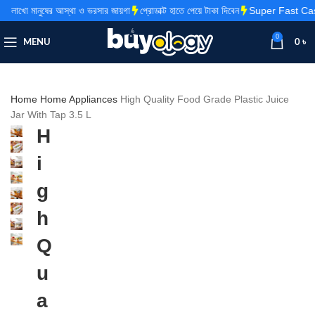
 আস্থা ও ভরসার জায়গা
প্রোডাক্ট হাতে পেয়ে টাকা দিবেন
Super Fast Cash On Delive
0
MENU
0
৳
Home
Home Appliances
High Quality Food Grade Plastic Juice
Jar With Tap 3.5 L
H
i
g
h
Q
u
a