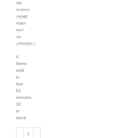
সারা
বাংলাদেশে
প্রোডাক্ট
পাচ্ছেন
ক্যাশ
অন
ডেলিভারিতে।
4
Items
sold
in
last
51
minutes
10
in
stock