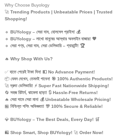
Why Choose Buyology
🚀
Trending Products | Unbeatable Prices | Trusted
Shopping!
🔹
BUYology – সেরা দাম, হোলসেল প্রাইস! 💰
🔹
BUYology
– লাখো মানুষের আস্থার অনলাইন বাজার! 💖
🔹
সেরা পণ্য, সেরা দাম, সেরা ডেলিভারি – গ্যারান্টি! 🏆
🔥
Why Shop With Us?
✅
হাতে পেয়েই টাকা দিন! 💵 No Advance Payment!
📦
যেমন দেখেন, তেমনই পাবেন! 🎯 100% Authentic Products!
🚀
দ্রুত ডেলিভারি! ⚡ Super Fast Nationwide Shipping!
🔄
সহজ রিটার্ন, ঝামেলা ছাড়া! 🔃 Hassle-Free Returns!
🔥
সেরা দামে সেরা মান! 💰 Unbeatable Wholesale Pricing!
🏪
নিশ্চিন্ত শপিং অভিজ্ঞতা! 🎊 100% Secure & Reliable!
💎
BUYology
– The Best Deals, Every Day! 🛒
🛍️
Shop Smart, Shop BUYology!
🚀
Order Now!