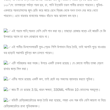
১২০°সে: তাপমাত্রা পর্যন্ত গরম দুধ, চা, পানি ইত্যাদি তরল পানীয় রাখতে পারবেন। সুবিধা-
একবারে শরবত/ফলের জুস রেডি করে জারে রেখে ফ্রিজ থেকে যখন তখন বের করে খেতে
পারবেন। এতে বারবার বানানোর সময়ও বাঁচবে আর ঝামেলা কম হবে।
এই গরমে পানি,শরবত বেশি বেশি পান করা হয়। তাছাড়া রোজার মধ্যে এই জারটি যে কি
উপকারে আসে তা বলে বোঝানো যাবে না।
এই পানীয় ডিসপেনসারটি ফুড-গ্রেড পিপি উপাদান দিয়ে তৈরি, তাই আপনি পুড়ে যাওয়ার
ভয় ছাড়াই সরাসরি ফুটন্ত জল ঢালতে পারেন।
এটি পরিষ্কার করা সহজ। উপরে একটি ঢাকনা রয়েছে। যে কোনো পানীয় তাজা ফ্রেশ
রাখার জন্য সিল করা।
এটির সাথে রয়েছে একটি কল, তাই ছোট বড় সকলের ব্যাবহার করতে সুবিধা।
জার টি তে রয়েছে 3.5L ধারন ক্ষমতা, 330ML পানীয়ের 10 বোতলের সমতুল্য।
বডিটি রেফ্রিজারেটরের জন্য তৈরি করা হয়েছে, লম্বা এবং সরু বডি বেশি জায়গা না নিয়ে
রেফ্রিজারেটরে রাখা সুবিধাজনক।