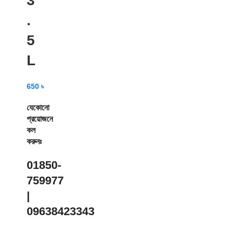
3
.
5
L
650
৳
যেকোনো
প্রয়োজনে
কল
করুনঃ
01850-
759977
|
09638423343