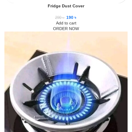
Fridge Dust Cover
190
৳
290
৳
Add to cart
ORDER NOW