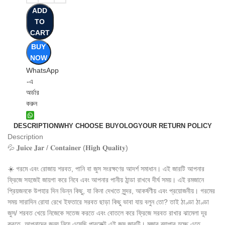
ADD
TO
CART
BUY
NOW
WhatsApp
-এ
অর্ডার
করুন
DESCRIPTION
WHY CHOOSE BUYOLOGY
OUR RETURN POLICY
Description
💦 𝐉𝐮𝐢𝐜𝐞 𝐉𝐚𝐫 / 𝐂𝐨𝐧𝐭𝐚𝐢𝐧𝐞𝐫 (𝐇𝐢𝐠𝐡 𝐐𝐮𝐚𝐥𝐢𝐭𝐲)
☀️ গরমে এবং রোজায় শরবত, পানি বা জুস সংরক্ষণের আদর্শ সমাধান। এই জারটি আপনার
ফ্রিজে সহজেই জায়গা করে নিবে এবং আপনার পানীয় ঠান্ডা রাখবে দীর্ঘ সময়। এই রমজানে
প্রিয়জনকে উপহার দিন ভিন্ন কিছু, যা কিনা দেখতে সুন্দর, আকর্ষণীয় এবং প্রয়োজনীয়। গরমের
সময় সারাদিন রোযা রেখে ইফতারে সরবত ছাড়া কিছু ভাবা যায় বলুন তো? তাই ঠাণ্ডা ঠাণ্ডা
জুস/ শরবত খেয়ে নিজেকে সতেজ করতে এবং বোতলে করে ফ্রিজে সরবত রাখার ঝামেলা দূর
করতে, আপনাদের জন্য নিয়ে এসেছি পারফেক্ট এই জুস জারটি। মজার ব্যাপার হচ্ছে এতে