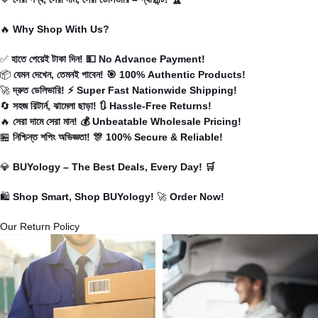
🔥
Why Shop With Us?
✅
হাতে পেয়েই টাকা দিন! 💵 No Advance Payment!
📦
যেমন দেখেন, তেমনই পাবেন! 🎯 100% Authentic Products!
🚀
দ্রুত ডেলিভারি! ⚡ Super Fast Nationwide Shipping!
🔄
সহজ রিটার্ন, ঝামেলা ছাড়া! 🔃 Hassle-Free Returns!
🔥
সেরা দামে সেরা মান! 💰 Unbeatable Wholesale Pricing!
🏪
নিশ্চিন্ত শপিং অভিজ্ঞতা! 🎊 100% Secure & Reliable!
💎
BUYology
– The Best Deals, Every Day! 🛒
🛍️
Shop Smart, Shop BUYology!
🚀
Order Now!
Our Return Policy