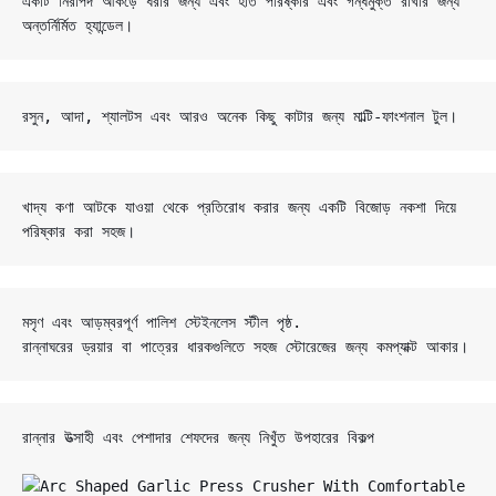
একটি নিরাপদ আঁকড়ে ধরার জন্য এবং হাত পরিষ্কার এবং গন্ধমুক্ত রাখার জন্য 
অন্তর্নির্মিত হ্যান্ডেল।
রসুন, আদা, শ্যালটস এবং আরও অনেক কিছু কাটার জন্য মাল্টি-ফাংশনাল টুল।
খাদ্য কণা আটকে যাওয়া থেকে প্রতিরোধ করার জন্য একটি বিজোড় নকশা দিয়ে 
পরিষ্কার করা সহজ।
মসৃণ এবং আড়ম্বরপূর্ণ পালিশ স্টেইনলেস স্টীল পৃষ্ঠ.

রান্নাঘরের ড্রয়ার বা পাত্রের ধারকগুলিতে সহজ স্টোরেজের জন্য কমপ্যাক্ট আকার।
রান্নার উত্সাহী এবং পেশাদার শেফদের জন্য নিখুঁত উপহারের বিকল্প
