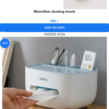
Microfiber dusting brush
450
৳
ADD TO CART
ORDER NOW
-47%