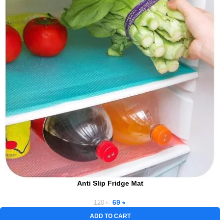
Anti Slip Fridge Mat
69
৳
120
৳
ADD TO CART