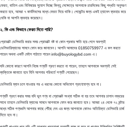
ফেরত, বাতিল এবং বিনিময়ের সুযোগ দিচ্ছে কিন্তু সেক্ষেত্রে আপনাকে চারদিকের কিছু পদ্ধতি অনুসরণ
করতে হবে, আমরা ৭ কার্যদিবসের মধ্যে ফেরত দিয়ে থাকি। পেমেন্টের জন্য একই চ্যানেল ব্যবহার করে
থেকি যা আপনি ব্যবহার করেছেন।
২. কি এবং কিভাবে ফেরত দিতে পারি?
প্রোডাক্ট ডেলিভারি করার সময় প্রোডাক্ট নষ্ট বা কোন প্রকার ক্ষতি হয়ে গেলে অবশ্যই
ডেলিভারিম্যানের সামনে ফোন করে জানাবেন। আপনি আমাদের 01850759977 এ কল করতে
পারেন অথবা একটি মেইল পাঠাতে পারেন info@buyologybd.com এ।
যদি কোনো কারণে আপনি নিজে পণ্যটি গ্রহণ করতে না পারেন, তাহলে আপনাকে অবশ্যই সেই
ব্যক্তিকে জানাতে হবে যিনি আপনার পরিবর্তে পণ্যটি পেয়েছেন।
ডেলিভারি ম্যান চলে যাওয়ার পর এ ধরনের কোনো অভিযোগ গ্রহণযোগ্য হবে না।
পণ্যটি গ্রহণ করার সময় যদি ভুল পণ্য বা প্রোডাক্ট সংখ্যা সঠিক না হয় তবে আপনার চালান নম্বরের
সাথে তাহলে ডেলিভারি ম্যানের সামনে আপনাকে ফোন করে জানাতে হবে। আমরা ২৪ থেকে ৭২ ঘন্টার
মধ্যে সঠিক পণ্যগুলি আপনার কাছে পৌঁছে দেব এর জন্য আপনাকে কোনও অতিরিক্ত ডেলিভারি চার্জ
দিতে হবে না।
পণ্যটি পাওয়ার পরে যদি এটি আপনার প্রত্যাশা অনুযায়ী কাজ না করে বা পণ্যের উল্লিখিত বৈশিষ্ট্যটি