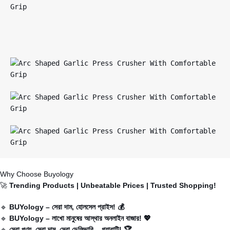
Why Choose Buyology
🚀
Trending Products | Unbeatable Prices | Trusted Shopping!
🔹
BUYology – সেরা দাম, হোলসেল প্রাইস! 💰
🔹
BUYology
– লাখো মানুষের আস্থার অনলাইন বাজার! 💖
🔹
সেরা পণ্য, সেরা দাম, সেরা ডেলিভারি – গ্যারান্টি! 🏆