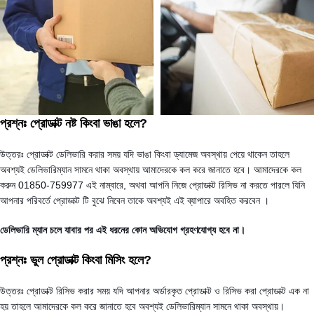
প্রশ্নঃ প্রোডাক্ট নষ্ট কিংবা ভাঙা হলে?
উত্তরঃ প্রোডাক্ট ডেলিভারি করার সময় যদি ভাঙা কিংবা ড্যামেজ অবস্থায় পেয়ে থাকেন তাহলে
অবশ্যই ডেলিভারিম্যান সামনে থাকা অবস্থায় আমাদেরকে কল করে জানাতে হবে। আমাদেরকে কল
করুন 01850-759977 এই নাম্বারে, অথবা আপনি নিজে প্রোডাক্ট রিসিভ না করতে পারলে যিনি
আপনার পরিবর্তে প্রোডাক্ট টি বুঝে নিবেন তাকে অবশ্যই এই ব্যাপারে অবহিত করবেন ।
ডেলিভারি ম্যান চলে যাবার পর এই ধরনের কোন অভিযোগ গ্রহণযোগ্য হবে না।
প্রশ্নঃ ভুল প্রোডাক্ট কিংবা মিসিং হলে?
উত্তরঃ প্রোডাক্ট রিসিভ করার সময় যদি আপনার অর্ডারকৃত প্রোডাক্ট ও রিসিভ করা প্রোডাক্ট এক না
হয় তাহলে আমাদেরকে কল করে জানাতে হবে অবশ্যই ডেলিভারিম্যান সামনে থাকা অবস্থায়।