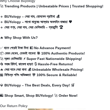
Why Choose Buyology
🚀
Trending Products | Unbeatable Prices | Trusted Shopping!
🔹
BUYology – সেরা দাম, হোলসেল প্রাইস! 💰
🔹
BUYology
– লাখো মানুষের আস্থার অনলাইন বাজার! 💖
🔹
সেরা পণ্য, সেরা দাম, সেরা ডেলিভারি – গ্যারান্টি! 🏆
🔥
Why Shop With Us?
✅
হাতে পেয়েই টাকা দিন! 💵 No Advance Payment!
📦
যেমন দেখেন, তেমনই পাবেন! 🎯 100% Authentic Products!
🚀
দ্রুত ডেলিভারি! ⚡ Super Fast Nationwide Shipping!
🔄
সহজ রিটার্ন, ঝামেলা ছাড়া! 🔃 Hassle-Free Returns!
🔥
সেরা দামে সেরা মান! 💰 Unbeatable Wholesale Pricing!
🏪
নিশ্চিন্ত শপিং অভিজ্ঞতা! 🎊 100% Secure & Reliable!
💎
BUYology
– The Best Deals, Every Day! 🛒
🛍️
Shop Smart, Shop BUYology!
🚀
Order Now!
Our Return Policy