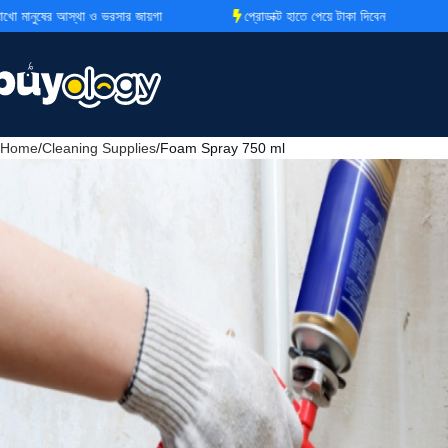
্থা ও ভরসার জায়গা
প্রোডাক্ট হাতে পেয়ে টাকা দিবেন
Super F
Home
Cleaning Supplies
Foam Spray 750 ml