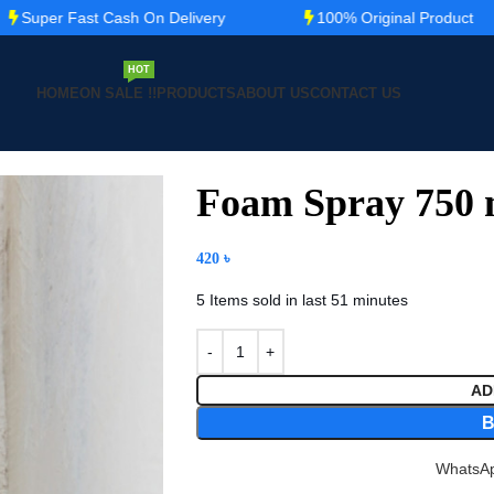
ast Cash On Delivery
100% Original Product
১
HOT
HOME
ON SALE !!
PRODUCTS
ABOUT US
CONTACT US
Foam Spray 750 
420
৳
5
Items sold in last 51 minutes
AD
WhatsApp