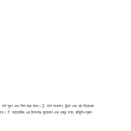
র্ত পূরণ এবং সিল করা যাবে। 2. তাপ সংরক্ষণ, ঠান্ডা এবং শব্দ নিরোধক
. প্যাকেজিং এর উদ্দেশ্যঃ মূল্যবান এবং ভঙ্গুর পণ্য, ঝাঁকুনি-প্রুফ