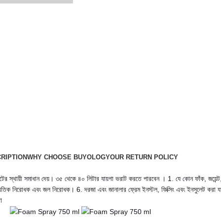
RIPTION
WHY CHOOSE BUYOLOGY
OUR RETURN POLICY
র স্থায়ী সমাধান দেয়। ৩৫ থেকে ৪০ লিটার যায়গা ভরাট করতে পারবেন । 1. যে কোন ফাঁক, জয়েন্ট, গ
িক নিরোধক এবং জল নিরোধক। 6. দরজা এবং জানালার ফ্রেম ইনস্টল, ফিক্সিং এবং ইনসুলেট করা যাবে। 7
া