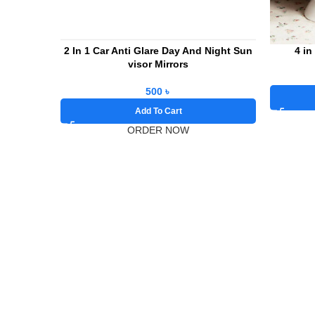
2 In 1 Car Anti Glare Day And Night Sun
4 in
visor Mirrors
500
৳
Add To Cart
ORDER NOW