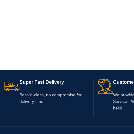
Super Fast Delivery
Custome
Best-in-class, no compromise for
We provid
delivery time
Service - 
help!