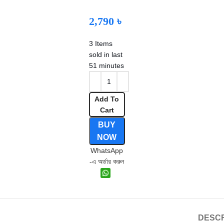
2,790
৳
3
Items
sold in last
51 minutes
Add To
Cart
BUY
NOW
WhatsApp
-এ অর্ডার করুন
DESCR