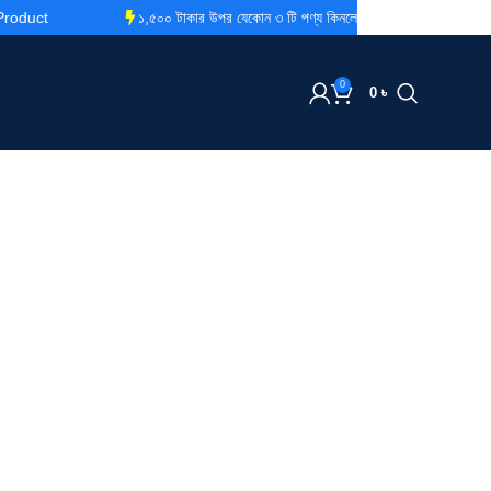
১,৫০০ টাকার উপর যেকোন ৩ টি পণ্য কিনলেই ডেলিভারি চার্জ ফ্রি
0
0
৳