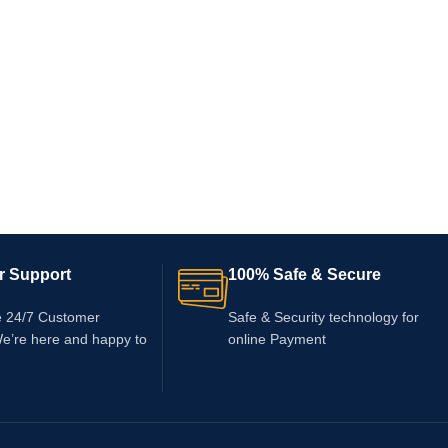
r Support
100% Safe & Secure
e 24/7 Customer
Safe & Security technology for
We’re here and happy to
online Payment