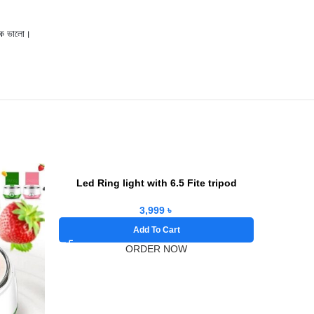
েক ভালো।
Led Ring light with 6.5 Fite tripod
3,999
৳
Add To Cart
ORDER NOW