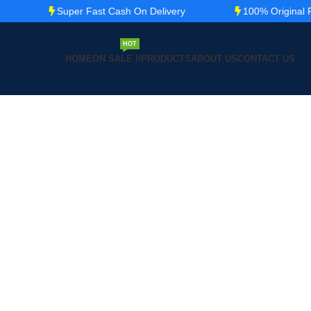
Super Fast Cash On Delivery
100% Original Product
HOT
HOME
ON SALE !!
PRODUCTS
ABOUT US
CONTACT US