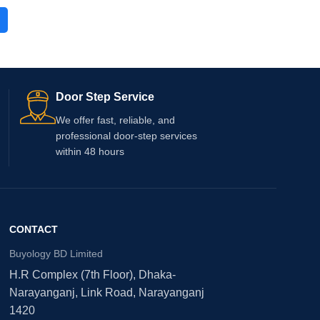
A
O
Door Step Service
We offer fast, reliable, and
professional door-step services
within 48 hours
CONTACT
Buyology BD Limited
H.R Complex (7th Floor), Dhaka-
Narayanganj, Link Road, Narayanganj
1420