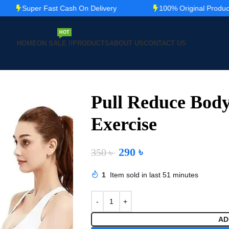
Super Fast Cash On Delivery
100% Original Product
HOT
HOME
ON SALE !!
PRODUCTS
ABOUT US
CONTACT US
Pull Reduce Body
Exercise
290
৳
350
৳
1
Item sold in last 51 minutes
AD