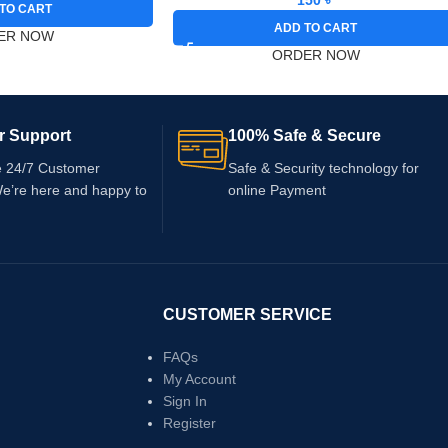
TO CART
ADD TO CART
ER NOW
ORDER NOW
r Support
100% Safe & Secure
e 24/7 Customer
Safe & Security technology for
We’re here and happy to
online Payment
CUSTOMER SERVICE
FAQs
My Account
Sign In
Register