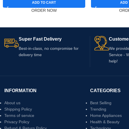
ADD TO CART
ADD 
ORDER NOW
ORD
Super Fast Delivery
Custome
Best-in-class, no compromise for
We provid
delivery time
Service - 
help!
INFORMATION
CATEGORIES
About us
Best Selling
Shipping Policy
Trending
Terms of service
Home Appliances
Privacy Policy
Health & Beauty
Refund & Return Policy
Technology