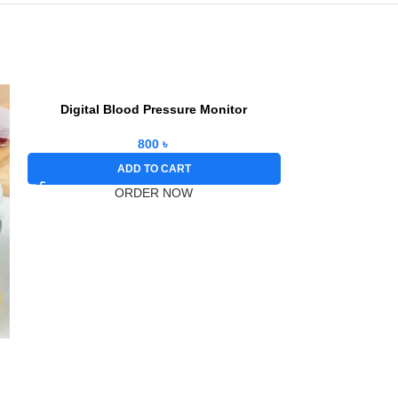
Digital Blood Pressure Monitor
800
৳
ADD TO CART
ORDER NOW
Electr