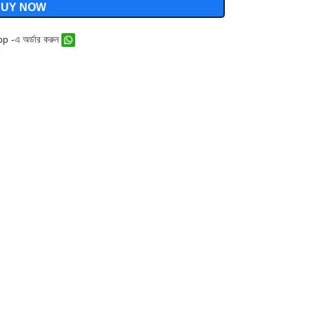
BUY NOW
 -এ অর্ডার করুন