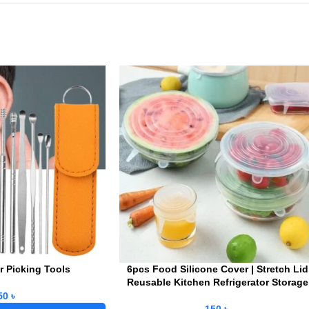
ar Picking Tools
6pcs Food Silicone Cover | Stretch Lid
Reusable Kitchen Refrigerator Storage
50
৳
150
৳