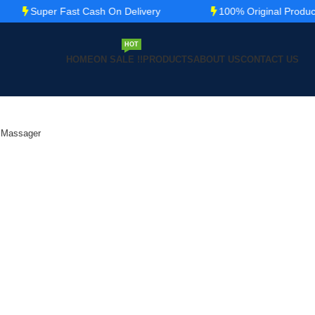
Super Fast Cash On Delivery
100% Original Product
HOT
HOME
ON SALE !!
PRODUCTS
ABOUT US
CONTACT US
y Massager