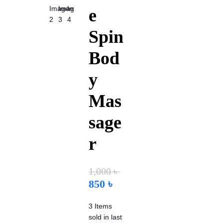
e
Spin
Bod
y
Mas
sage
r
1,000
৳
850
৳
3
Items
sold in last