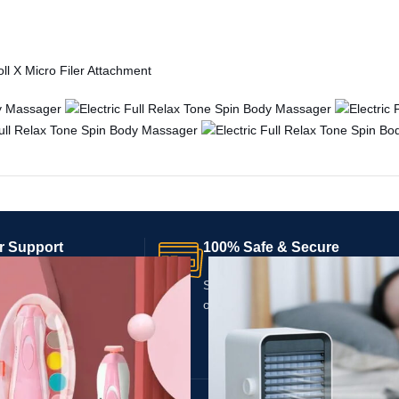
l X Micro Filer Attachment
r Support
100% Safe & Secure
e 24/7 Customer
Safe & Security technology for
We’re here and happy to
online Payment