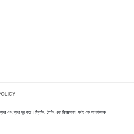
POLICY
ব্যথা এবং ব্যথা দূর করে। স্লিমিং, টোনিং এবং রিলাক্সেশন, সবই এক আশ্চর্যজনক