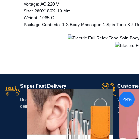
Voltage: AC 220 V
Size: 280X180X110 Mm
Weight: 1065 G
Package Contents: 1 X Body Massager, 1 Spin Tone X 2 Rol
Related products
Super Fast Delivery
Custome
-44%
Best-in-class, no compromise for
We provid
delivery time
Service - 
help!