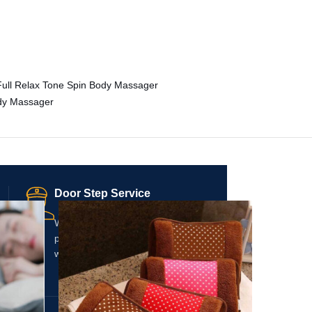
Door Step Service
We offer fast, reliable, and
professional door-step services
within 48 hours