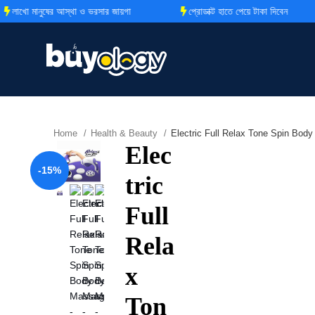
ো মানুষের আস্থা ও ভরসার জায়গা
প্রোডাক্ট হাতে পেয়ে টাকা দিবেন
Home
Health & Beauty
Electric Full Relax Tone Spin Bod
Elec
-15%
tric
Full
Rela
x
Ton