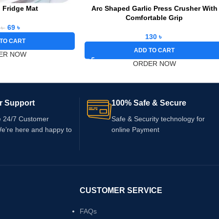
p Fridge Mat
Arc Shaped Garlic Press Crusher With
Comfortable Grip
69
৳
0
৳
130
৳
TO CART
ADD TO CART
ER NOW
ORDER NOW
r Support
100% Safe & Secure
e 24/7 Customer
Safe & Security technology for
We’re here and happy to
online Payment
CUSTOMER SERVICE
FAQs