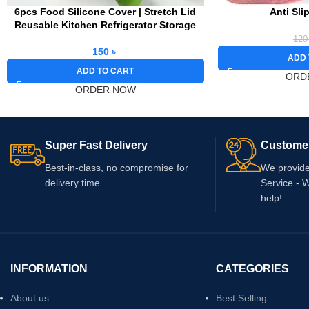
6pcs Food Silicone Cover | Stretch Lid
Anti Sli
Reusable Kitchen Refrigerator Storage
12
150
৳
ADD 
ADD TO CART
ORD
ORDER NOW
Super Fast Delivery
Custome
Best-in-class, no compromise for
We provid
delivery time
Service - 
help!
INFORMATION
CATEGORIES
About us
Best Selling