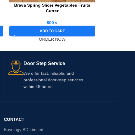
Brava Spring Slicer Vegetables Fruits
High Pressur
Cutter
800
৳
A
ADD TO CART
O
ORDER NOW
Door Step Service
We offer fast, reliable, and
professional door-step services
within 48 hours
CONTACT
Buyology BD Limited