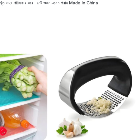
েই নিখুঁত ভাবে পরিস্কার করে। নেট ওজন -৫০০ গ্রাম Made In China