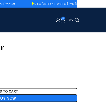
uct
১,৫০০ টাকার উপর যেকোন ৩ টি পণ্য কিনলেই ডেলিভারি চার্জ ফ্রি
0
0
৳
r
D TO CART
BUY NOW