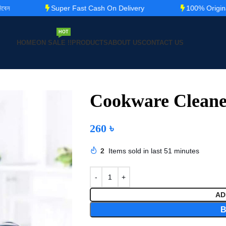
Super Fast Cash On Delivery
100% Original Prod
HOT
HOME
ON SALE !!
PRODUCTS
ABOUT US
CONTACT US
Cookware Cleane
260
৳
2
Items sold in last 51 minutes
AD